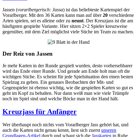
Jassen (
vorarlbergerisch: Jassa
) ist das beliebteste Kartenspiel der
Vorarlberger. Mit den 36 Karten kann man auf über
20
verschiedene
Arten spielen, sei es alleine oder zu
neunt
. Der Kreuzjass ist die am
häufigsten gespielte Variante. Hier sitzen 2×2 Spieler kreuzweise
gegenüber, mit dem Ziel möglichst viele Stiche im Team zu machen.
Der Reiz von Jassen
Je mehr Karten in der Runde gespielt wurden, desto vorhersehbarer
wird das Ende einer Runde. Und gerade am Ende holt man oft die
wichtigen Stiche. Es scheint für jede Spielsituation den einen besten
Spielzug zu geben. Ein genaues Beobachten der Mit- und
Gegenspieler ist ebenso wichtig, wie die gespielten Karten so gut es
geht im Kopf zu behalten. Nur dann weiß man wie viele Trümpfe
noch im Spiel sind und welche Böcke man in der Hand hält.
Kreuzjass für Anfänger
Wer überhaupt noch nichts vom Vorarlberger Jass gehört hat, und
auch die Karten nicht genau kennt, liest sich zuerst
unseren
Grundlagen-Artikel
durch und schaut sich die
Jasskarten
in Ruhe