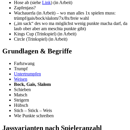
Hose ab (siehe
Link
) (in Arbeit)
Zapfenjass?
Wachauerla (in Arbeit) – wo man alles 1x spielen muss:
trümpf/gais/bock/slalom/7x/8x/freie wahl
(„im sack“ des wo ma möglichst wenig punkte macha darf, da
laub ober aber am meschta punkte gibt)
Kings Cup (Trinkspiel) (in Arbeit)
Circle (Trinkspiel) (in Arbeit)
Grundlagen & Begriffe
Farbzwang
Trumpf
Untertrumpfen
Weisen
Bock, Gais, Slalom
Schieben
Matsch
Steigern
Hübsch
Stich – Stöck – Weis
Wie Punkte schreiben
Jassvarianten nach Spieleranzahl